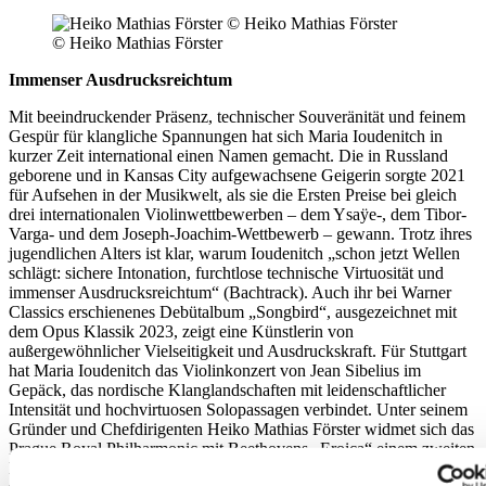
© Heiko Mathias Förster
Immenser Ausdrucksreichtum
Mit beeindruckender Präsenz, technischer Souveränität und feinem
Gespür für klangliche Spannungen hat sich Maria Ioudenitch in
kurzer Zeit international einen Namen gemacht. Die in Russland
geborene und in Kansas City aufgewachsene Geigerin sorgte 2021
für Aufsehen in der Musikwelt, als sie die Ersten Preise bei gleich
drei internationalen Violinwettbewerben – dem Ysaÿe-, dem Tibor-
Varga- und dem Joseph-Joachim-Wettbewerb – gewann. Trotz ihres
jugendlichen Alters ist klar, warum Ioudenitch „schon jetzt Wellen
schlägt: sichere Intonation, furchtlose technische Virtuosität und
immenser Ausdrucksreichtum“ (Bachtrack). Auch ihr bei Warner
Classics erschienenes Debütalbum „Songbird“, ausgezeichnet mit
dem Opus Klassik 2023, zeigt eine Künstlerin von
außergewöhnlicher Vielseitigkeit und Ausdruckskraft. Für Stuttgart
hat Maria Ioudenitch das Violinkonzert von Jean Sibelius im
Gepäck, das nordische Klanglandschaften mit leidenschaftlicher
Intensität und hochvirtuosen Solopassagen verbindet. Unter seinem
Gründer und Chefdirigenten Heiko Mathias Förster widmet sich das
Prague Royal Philharmonic mit Beethovens „Eroica“ einem zweiten
Meilenstein der Musikgeschichte – revolutionär in Form, Ausdruck