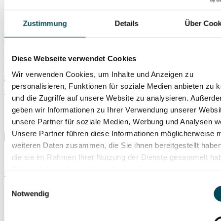
und emotionaler Dimension.
Zustimmung
Details
Über Cook
Liederhalle, Beethoven-Saal
Diese Webseite verwendet Cookies
Berliner Platz 1-3
70174 Stuttgart
Wir verwenden Cookies, um Inhalte und Anzeigen zu
zum Routenplaner
mehr Infos
personalisieren, Funktionen für soziale Medien anbieten zu 
Weitere Veranstaltungsempfehlungen
und die Zugriffe auf unsere Website zu analysieren. Außerd
geben wir Informationen zu Ihrer Verwendung unserer Websi
unsere Partner für soziale Medien, Werbung und Analysen we
Unsere Partner führen diese Informationen möglicherweise m
weiteren Daten zusammen, die Sie ihnen bereitgestellt habe
die sie im Rahmen Ihrer Nutzung der Dienste gesammelt ha
Weitere Informationen hierzu finden Sie in unserer
© Andrej Grilc
Datenschutzerklärung
.
Einwilligungsauswahl
Sonntag um 3
Notwendig
So., 29.11.2026
Liederhalle, Beethoven-Saal