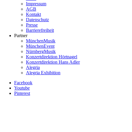
Impressum
AGB
Kontakt
Datenschutz
Presse
Barrierefreiheit
Partner
MünchenMusik
MünchenEvent
NürnbergMusik
Konzertdirektion Hörtnagel
Konzertdirektion Hans Adler
Alegria
Alegria Exhibition
Facebook
Youtube
Pinterest