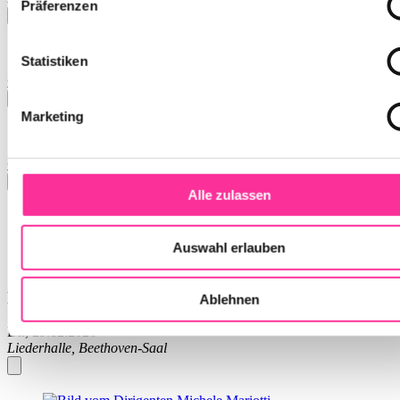
Präferenzen
Statistiken
© 1990 Twentieth Century Fox Film Corporation
Marketing
© 2026 DreamWorks Animation LLC
Alle zulassen
Auswahl erlauben
Beethovens Neunte
Ablehnen
Di., 29.12.2026
Liederhalle, Beethoven-Saal