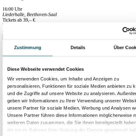
16:00
Uhr
Liederhalle, Beethoven-Saal
Tickets ab 39,– €
Ticket-Vorverkauf beendet – Restkarten ggf. an der Abendkasse
erhältlich
Tickets kaufen
ab 39,– €
Zustimmung
Details
Über Cook
Preise (inkl. VVS )
Zzgl. 1,– € Systemgebühr pro Ticket und 4,– € Bearbeitungsgebühr
pro Bestellung
Diese Webseite verwendet Cookies
Wir verwenden Cookies, um Inhalte und Anzeigen zu
Münchner Symphoniker
personalisieren, Funktionen für soziale Medien anbieten zu 
und die Zugriffe auf unsere Website zu analysieren. Außerd
„Freude, schöner Götterfunken!“
geben wir Informationen zu Ihrer Verwendung unserer Websi
Aus der Fülle ikonischer Werke Beethovens ragt eines besonders
unsere Partner für soziale Medien, Werbung und Analysen we
hervor: die
9. Symphonie
, drei Jahre vor seinem Tod entstanden.
Unsere Partner führen diese Informationen möglicherweise m
Mit ihrem Umfang und der Einbeziehung von Friedrich Schillers
weiteren Daten zusammen, die Sie ihnen bereitgestellt habe
Ode „An die Freude“ sprengte sie die Grenzen ihrer Zeit und wurde
zum Schlüsselwerk der symphonischen Entwicklung. Beethovens
die sie im Rahmen Ihrer Nutzung der Dienste gesammelt ha
überschwänglicher „Kuss an die ganze Welt“ verleiht auch heute