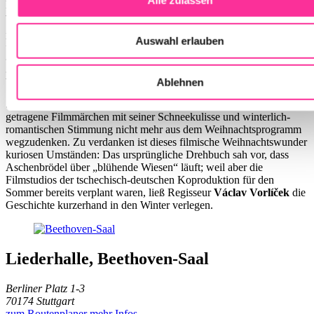
Märchenheldin dazu verträumt auf ihrem Schimmel Nikolaus durch
verschneite Landschaften und entzückt Generationen von
Zuschauern.
Aschenbrödel
nimmt ihr Schicksal selbst in die Hand,
Auswahl erlauben
kämpft für das große Glück und zeigt dabei auch dem Prinzen
gleich bei der ersten Begegnung im Wald zielsicher, wo es lang
geht. Eigensinnig und mit dem Herzen am rechten Fleck – das ist es,
was den Film bis heute ausmacht.
Ablehnen
Seit seiner Erstausstrahlung im Jahr 1973 ist das von Leichtigkeit
getragene Filmmärchen mit seiner Schneekulisse und winterlich-
romantischen Stimmung nicht mehr aus dem Weihnachtsprogramm
wegzudenken. Zu verdanken ist dieses filmische Weihnachtswunder
kuriosen Umständen: Das ursprüngliche Drehbuch sah vor, dass
Aschenbrödel über „blühende Wiesen“ läuft; weil aber die
Filmstudios der tschechisch-deutschen Koproduktion für den
Sommer bereits verplant waren, ließ Regisseur
Václav Vorlíček
die
Geschichte kurzerhand in den Winter verlegen.
Liederhalle, Beethoven-Saal
Berliner Platz 1-3
70174 Stuttgart
zum Routenplaner
mehr Infos