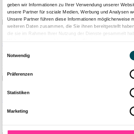
geben wir Informationen zu Ihrer Verwendung unserer Websi
Do., 31.12.2026
unsere Partner für soziale Medien, Werbung und Analysen we
Liederhalle, Mozart-Saal
Unsere Partner führen diese Informationen möglicherweise m
weiteren Daten zusammen, die Sie ihnen bereitgestellt habe
die sie im Rahmen Ihrer Nutzung der Dienste gesammelt ha
Weitere Informationen hierzu finden Sie in unserer
© Shumpei Ohsugi
Datenschutzerklärung
.
Einwilligungsauswahl
Kyōhei Sorita
Notwendig
Do., 25.02.2027
Liederhalle, Mozart-Saal
Präferenzen
Statistiken
© Alex Broeckel
Marketing
Carmina Burana & Boléro
Do., 29.04.2027
Liederhalle, Beethoven-Saal