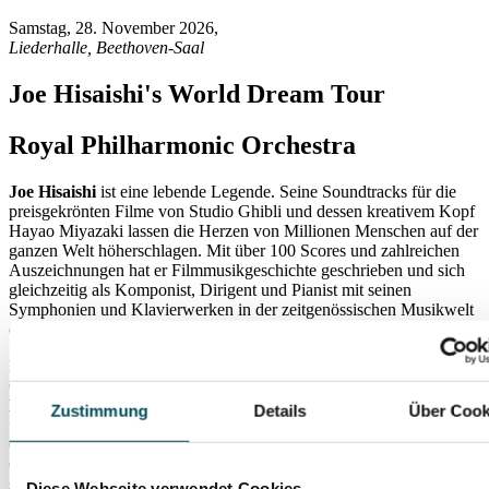
Samstag, 28. November 2026
,
Liederhalle, Beethoven-Saal
Joe Hisaishi's World Dream Tour
Royal Philharmonic Orchestra
Joe Hisaishi
ist eine lebende Legende. Seine Soundtracks für die
preisgekrönten Filme von Studio Ghibli und dessen kreativem Kopf
Hayao Miyazaki lassen die Herzen von Millionen Menschen auf der
ganzen Welt höherschlagen. Mit über 100 Scores und zahlreichen
Auszeichnungen hat er Filmmusikgeschichte geschrieben und sich
gleichzeitig als Komponist, Dirigent und Pianist mit seinen
Symphonien und Klavierwerken in der zeitgenössischen Musikwelt
einen festen Platz erobert.
Im Herbst 2026
kehrt Joe Hisaishi endlich nach Europa zurück. Ein
Glück für uns, dass ihn seine
World Dream Tour
mit dem
Royal
Philharmonic Orchestra
auch nach
Stuttgart in die Liederhalle
Zustimmung
Details
Über Cook
führt! Als Dirigent und Solist am Klavier präsentiert der japanische
Grandseigneur seine neue Suite zum Oscar-prämierten Studio-
Ghibli-Film „The Boy and the Heron“ (Der Junge und der Reiher)
sowie die Europapremiere seines frisch komponierten Konzerts für
Diese Webseite verwendet Cookies