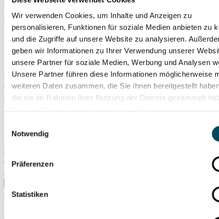
Orchester.
Wir verwenden Cookies, um Inhalte und Anzeigen zu
personalisieren, Funktionen für soziale Medien anbieten zu 
Joe Hisaishi: Symphonic Suite "The Boy and the Heron" for
und die Zugriffe auf unsere Website zu analysieren. Außerd
piano and orchestra
Joe Hisaishi: Concerto for Orchestra
geben wir Informationen zu Ihrer Verwendung unserer Websi
u. a.
unsere Partner für soziale Medien, Werbung und Analysen we
Unsere Partner führen diese Informationen möglicherweise m
Royal Philharmonic Orchestra
Joe Hisaishi, Klavier & Leitung
weiteren Daten zusammen, die Sie ihnen bereitgestellt habe
die sie im Rahmen Ihrer Nutzung der Dienste gesammelt ha
Das Konzert ist ausverkauft.
Weitere Informationen hierzu finden Sie in unserer
Samstag, 28. November 2026
Datenschutzerklärung
.
Einwilligungsauswahl
Notwendig
20:00
Uhr
Liederhalle, Beethoven-Saal
Tickets ab 79,90 €
Präferenzen
Ticket-Vorverkauf beendet – Restkarten ggf. an der Abendkasse
erhältlich
Tickets kaufen
ab 79,90 €
Statistiken
Preise (inkl. VVS )
Zzgl. 1,– € Systemgebühr pro Ticket und 4,– € Bearbeitungsgebühr
pro Bestellung