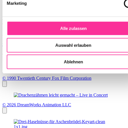
Marketing
Liederhalle, Beethoven-Saal
Alle zulassen
Berliner Platz 1-3
70174 Stuttgart
zum Routenplaner
mehr Infos
Auswahl erlauben
Weitere Veranstaltungsempfehlungen
Ablehnen
© 1990 Twentieth Century Fox Film Corporation
© 2026 DreamWorks Animation LLC