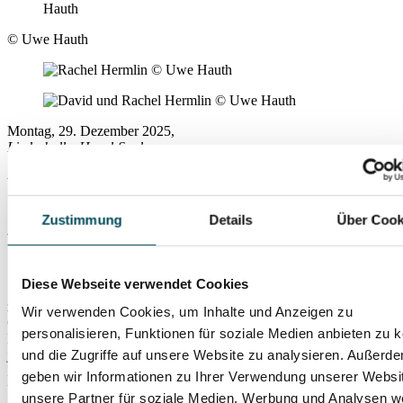
© Uwe Hauth
Montag, 29. Dezember 2025
,
Liederhalle, Hegel-Saal
Winter Wonderland
Zustimmung
Details
Über Cook
Andrej Hermlin and his Swing Dance
Orchestra
Diese Webseite verwendet Cookies
Swing ist keine Stilrichtung, sondern eine Lebenshaltung –
zumindest, wenn es nach Andrej Hermlin geht. Sein Swing Dance
Wir verwenden Cookies, um Inhalte und Anzeigen zu
Orchestra ist eine der charmantesten und erfolgreichsten Big Bands
personalisieren, Funktionen für soziale Medien anbieten zu 
Deutschlands. Die Musiker haben sich vom Scheitel bis zur Sohle
jener musikalischen Ära verschrieben, die Namen wie Glenn Miller,
und die Zugriffe auf unsere Website zu analysieren. Außerd
Benny Goodman oder Duke Ellington hervorgebracht hat – stilecht
geben wir Informationen zu Ihrer Verwendung unserer Websi
und auch optisch bis ins kleinste Detail.
unsere Partner für soziale Medien, Werbung und Analysen we