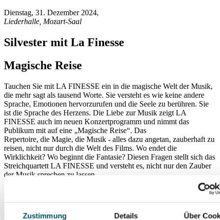
Dienstag, 31. Dezember 2024
,
Liederhalle, Mozart-Saal
Silvester mit La Finesse
Magische Reise
Tauchen Sie mit LA FINESSE ein in die magische Welt der Musik,
die mehr sagt als tausend Worte. Sie versteht es wie keine andere
Sprache, Emotionen hervorzurufen und die Seele zu berühren. Sie
ist die Sprache des Herzens. Die Liebe zur Musik zeigt LA
FINESSE auch im neuen Konzertprogramm und nimmt das
Publikum mit auf eine „Magische Reise“. Das
Repertoire, die Magie, die Musik - alles dazu angetan, zauberhaft zu
reisen, nicht nur durch die Welt des Films. Wo endet die
Wirklichkeit? Wo beginnt die Fantasie? Diesen Fragen stellt sich das
Streichquartett LA FINESSE und versteht es, nicht nur den Zauber
der Musik sprechen zu lassen.
Es wird Magische Begegnungen geben mit Werken wie
Pachelbel - Kanon al LA FINESSE
Zustimmung
Details
Über Cook
„BeetCDC“ - Beethoven meets AC/DC