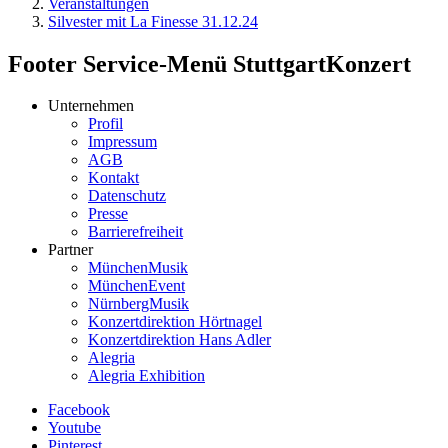
Veranstaltungen
Silvester mit La Finesse 31.12.24
Footer Service-Menü StuttgartKonzert
Unternehmen
Profil
Impressum
AGB
Kontakt
Datenschutz
Presse
Barrierefreiheit
Partner
MünchenMusik
MünchenEvent
NürnbergMusik
Konzertdirektion Hörtnagel
Konzertdirektion Hans Adler
Alegria
Alegria Exhibition
Facebook
Youtube
Pinterest