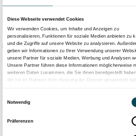
„Chevalier de Sangreal“
Hans Zimmer Filmmusik zu „ The Da Vinci Code"
Winter — Vivaldis Vier Jahreszeitenmagie u.v.m.
Diese Webseite verwendet Cookies
Wir verwenden Cookies, um Inhalte und Anzeigen zu
Ermäßigte Karten für Schüler und Studenten sind ausschließlich
unter Tel. 0711-524300 buchbar.
personalisieren, Funktionen für soziale Medien anbieten zu 
und die Zugriffe auf unsere Website zu analysieren. Außerd
geben wir Informationen zu Ihrer Verwendung unserer Websi
Pressematerial anzeigen
unsere Partner für soziale Medien, Werbung und Analysen we
Unsere Partner führen diese Informationen möglicherweise m
weiteren Daten zusammen, die Sie ihnen bereitgestellt habe
die sie im Rahmen Ihrer Nutzung der Dienste gesammelt ha
Liederhalle, Mozart-Saal
Weitere Informationen hierzu finden Sie in unserer
Datenschutzerklärung
.
Berliner Platz 1-3
Einwilligungsauswahl
70174 Stuttgart
Notwendig
zum Routenplaner
mehr Infos
Weitere Veranstaltungsempfehlungen
Präferenzen