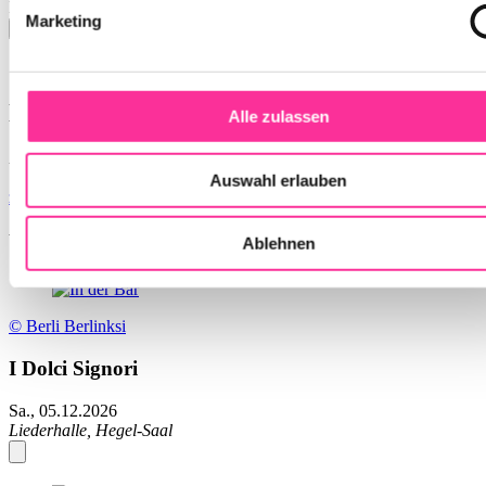
Inhalt von YouTube erlauben
Marketing
Liederhalle, Hegel-Saal
Alle zulassen
Berliner Platz 1-3
70174 Stuttgart
Auswahl erlauben
zum Routenplaner
mehr Infos
Weitere Veranstaltungsempfehlungen
Ablehnen
© Berli Berlinksi
I Dolci Signori
Sa., 05.12.2026
Liederhalle, Hegel-Saal