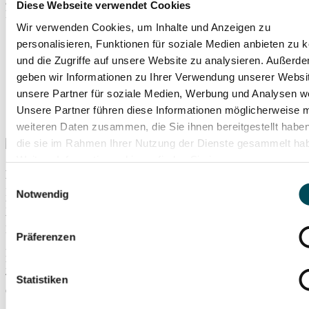
auf der Bühne, ein Hauptgewinn für beide Seiten und eine neue
Diese Webseite verwendet Cookies
Erkenntnis zum Thema Hochkultur!
Wir verwenden Cookies, um Inhalte und Anzeigen zu
personalisieren, Funktionen für soziale Medien anbieten zu 
und die Zugriffe auf unsere Website zu analysieren. Außerd
geben wir Informationen zu Ihrer Verwendung unserer Websi
unsere Partner für soziale Medien, Werbung und Analysen we
Unsere Partner führen diese Informationen möglicherweise m
weiteren Daten zusammen, die Sie ihnen bereitgestellt habe
die sie im Rahmen Ihrer Nutzung der Dienste gesammelt ha
Weitere Informationen hierzu finden Sie in unserer
An dieser Stelle wird ein Inhalt eines externen Anbieters
Datenschutzerklärung
.
wiedergegeben. Dabei werden personenbezogene Daten wie z.B.
Einwilligungsauswahl
Ihre IP-Adresse an den Anbieter übermittelt. Der externe Anbieter
Notwendig
kann diese auch dazu verwenden, Ihr Nutzungsverhalten mithilfe
von Cookies oder anderen Tracking-Technologien zu
Marktforschungs- und Marketingzwecken zu analysieren.
Präferenzen
Die Übermittlung Ihrer Daten an den externen Anbieter wird so
lange verhindert, bis Sie aktiv auf diesen Hinweis klicken.
Technisch gesehen wird der Inhalt erst nach dem Klick
Statistiken
eingebunden.