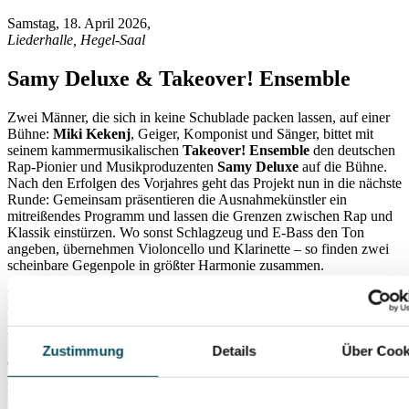
Samstag, 18. April 2026
,
Liederhalle, Hegel-Saal
Samy Deluxe & Takeover! Ensemble
Zwei Männer, die sich in keine Schublade packen lassen, auf einer
Bühne:
Miki Kekenj
, Geiger, Komponist und Sänger, bittet mit
seinem kammermusikalischen
Takeover! Ensemble
den deutschen
Rap-Pionier und Musikproduzenten
Samy Deluxe
auf die Bühne.
Nach den Erfolgen des Vorjahres geht das Projekt nun in die nächste
Runde: Gemeinsam präsentieren die Ausnahmekünstler ein
mitreißendes Programm und lassen die Grenzen zwischen Rap und
Klassik einstürzen. Wo sonst Schlagzeug und E-Bass den Ton
angeben, übernehmen Violoncello und Klarinette – so finden zwei
scheinbare Gegenpole in größter Harmonie zusammen.
Das
Takeover! Ensemble
übersetzt moderne Songs in eine
klassische Tonsprache und schuf bereits feine, fantasievolle
Arrangements für die Musik von Joy Denalane, Max Herre oder
Stefanie Heinzmann. Nun darf man gespannt sein, wie die Songs
Zustimmung
Details
Über Cook
des Rappers Samy Deluxe aus seinen beiden „Hochkultur“-Alben in
nie gehörter Weise in den klassischen Takeover-Arrangements
klingen. Klassische Musiksprache vereint mit Hip-Hop ist ein Fest