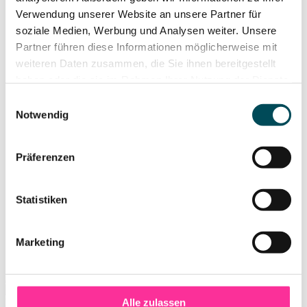
Verwendung unserer Website an unsere Partner für
soziale Medien, Werbung und Analysen weiter. Unsere
Partner führen diese Informationen möglicherweise mit
weiteren Daten zusammen, die Sie ihnen bereitgestellt
haben oder die sie im Rahmen Ihrer Nutzung der Dienste
gesammelt haben. Weitere Informationen hierzu finden
Einwilligungsauswahl
Sie in unserer
Datenschutzerklärung
.
Notwendig
Präferenzen
Statistiken
Marketing
Alle zulassen
Pressematerial